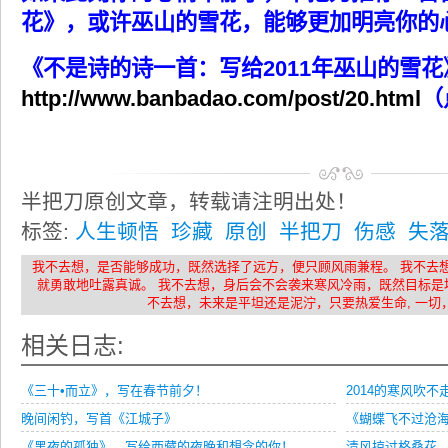
花》，或许巫山的雪花，能够更加明亮你的
《不是诗的诗一首：写给2011年巫山的雪花
http://www.banbadao.com/post/20.html
（
半把刀原创文章，转载请注明出处！
标签:
人生顿悟
珍藏
原创
半把刀
伤感
失
我不去想，是否能够成功，既然选择了远方，便只顾风雨兼程。 我不去
就勇敢地吐露真诚。 我不去想，身后会不会袭来寒风冷雨，既然目标是
不去想，未来是平坦还是泥泞，只要热爱生命, 一切
相关日志:
《三十•而立》，写在春节前夕！
2014的寒风吹
晚间闲钓，写首《江城子》
《蝴蝶飞不过沧
《黑夜的孤独》，写给西藏的夜晚和想念的你！
清风掠过格桑花