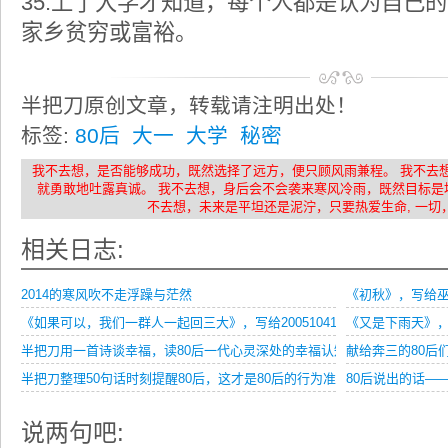
35.上了大学才知道，每个人都是认为自己
家乡贫穷或富裕。
半把刀原创文章，转载请注明出处！
标签:
80后
大一
大学
秘密
我不去想，是否能够成功，既然选择了远方，便只顾风雨兼程。 我不去
就勇敢地吐露真诚。 我不去想，身后会不会袭来寒风冷雨，既然目标是
不去想，未来是平坦还是泥泞，只要热爱生命, 一切
相关日志:
2014的寒风吹不走浮躁与茫然
《初秋》，写给
《如果可以，我们一群人一起回三大》，写给20051041班的同学们
《又是下雨天》
半把刀用一首诗谈幸福，读80后一代心灵深处的幸福认知！
献给奔三的80后
半把刀整理50句话时刻提醒80后，这才是80后的行为准则
80后说出的话—
说两句吧: