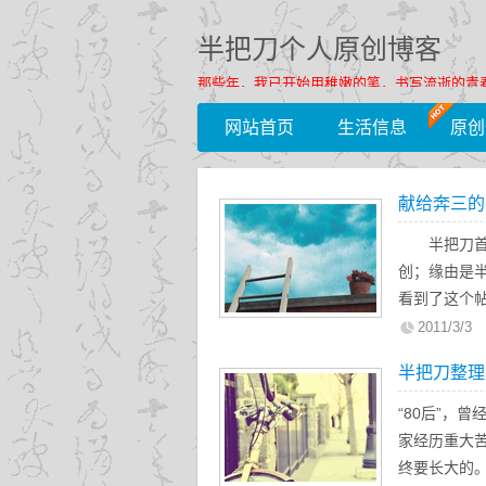
半把刀个人原创博客
那些年，我已开始用稚嫩的笔，书写流逝的青
网站首页
生活信息
原创
献给奔三的
半把刀首先
创；缘由是
看到了这个
快要奔三的
2011/3/3
望，心情久
半把刀整理
仔细读完《
这么安静的
“80后”，
逝去的日子
家经历重大苦
终要长大的