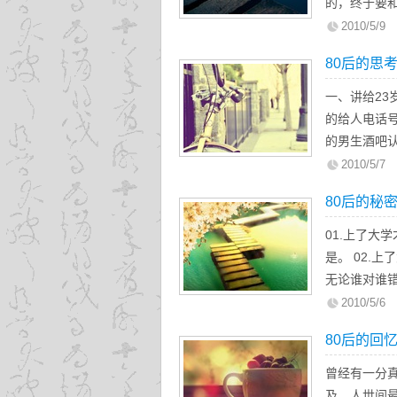
的，终于要
生于80年代
2010/5/9
狂，但总是最
80后的思
等……
一、讲给2
的给人电话
的男生酒吧
2010/5/7
80后的秘
01.上了大
是。 02.
无论谁对谁错
流感情。 0
2010/5/6
往往有可能是
80后的回
曾经有一分
及，人世间