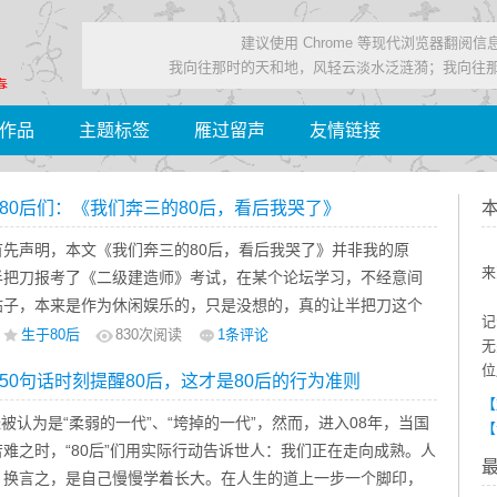
建议使用 Chrome 等现代浏览器翻阅
我向往那时的天和地，风轻云淡水泛涟漪；我向往
春……
作品
主题标签
雁过留声
友情链接
80后们：《我们奔三的80后，看后我哭了》
声明，本文《我们奔三的80后，看后我哭了》并非我的原
来
半把刀报考了《二级建造师》考试，在某个论坛学习，不经意间
帖子，本来是作为休闲娱乐的，只是没想的，真的让半把刀这个
记
80后心灵震撼了，那一种共鸣的冲动，真有一种热泪盈眶的渴
生于80后
830
次阅读
1条评论
无
久不能平静……
位
50句话时刻提醒80后，这才是80后的行为准则
我们奔三的80后，看后我哭了》这篇文章，半把刀只想说：
【
夜，又刮着风，总是会逼人去翻翻脑海里的陈年旧帐。想到无端
曾经被认为是“柔弱的一代”、“垮掉的一代”，然而，进入08年，当国
【
，以及不曾珍惜过的人，不由得涌上一股深沉的悲哀……
难之时，“80后”们用实际行动告诉世人：我们正在走向成熟。人
。换言之，是自己慢慢学着长大。在人生的道上一步一个脚印，