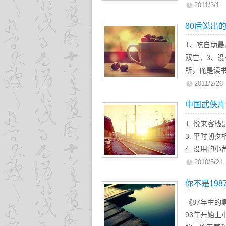
或深或浅记
2011/3/1
面对种种伤
80后说出
伤的事情，
……
1、吃自助
双亡。3、
所，俺是读书
一旦累死了
2011/2/26
娃！7、你的
中国武侠片
1. 悦来客
3. 平时朝
4. 没用的
用。 5. 
2010/5/21
配一把好兵
你不是198
《87年生的
93年开始上