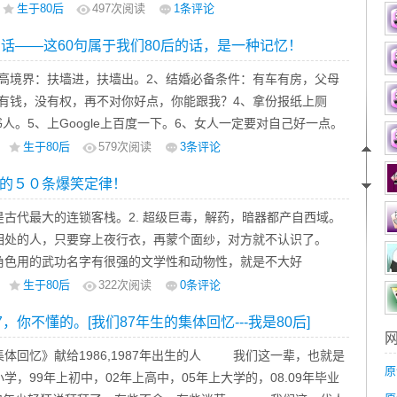
录着芸芸众生成长的深度。成长越慢的人往往受得伤就会越多，
生于80后
497
次阅读
1条评论
痕我们要做的不仅仅是承受，更多的是要感恩。感谢那些让你受
的话——这60句属于我们80后的话，是一种记忆！
忘记那些让你受伤的人，伤害也许是无意的，成长却是必须的。
最高境界：扶墙进，扶墙出。2、结婚必备条件：有车有房，父母
没有钱，没有权，再不对你好点，你能跟我？4、拿份报纸上厕
人。5、上Google上百度一下。6、女人一定要对自己好一点。
，就会有别的女人花你的钱，住你的房，睡你的老公，打你的
生于80后
579
次阅读
3条评论
丑和你的脸没有关系……...
的５０条爆笑定律！
栈是古代最大的连锁客栈。2. 超级巨毒，解药，暗器都产自西域。
夕相处的人，只要穿上夜行衣，再蒙个面纱，对方就不认识了。
小角色用的武功名字有很强的文学性和动物性，就是不大好
长着超长白发+胡子的绝对是旷世高人，和他要拉好关系。6. 英雄
生于80后
322
次阅读
0条评论
器，好到从不用去保养修理……
7，你不懂的。[我们87年生的集体回忆---我是80后]
集体回忆》献给1986,1987年出生的人 我们这一辈，也就是
原
小学，99年上初中，02年上高中，05年上大学的，08.09年毕业