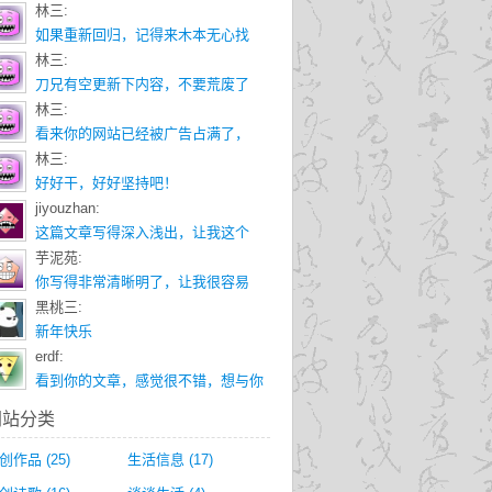
林三:
如果重新回归，记得来木本无心找
林三:
刀兄有空更新下内容，不要荒废了
林三:
看来你的网站已经被广告占满了，
林三:
好好干，好好坚持吧！
jiyouzhan:
这篇文章写得深入浅出，让我这个
芋泥苑:
你写得非常清晰明了，让我很容易
黑桃三:
新年快乐
erdf:
看到你的文章，感觉很不错，想与你
网站分类
创作品
(25)
生活信息
(17)