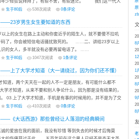
原
和年少轻狂说拜拜了，有些不舍，有些迷茫。 我们这一代人
原
中后期，没有80年代前期人的保守，也没有80年代后期人的疯
生于80后
538
次阅读
0条评论
z
适当的先接触到新生事物，比如QQ，手机短信，bbs，MP3等
考——23岁男生女生要知道的东西
3岁以上的女生在路上主动和你套近乎的陌生人，就不要傻不拉叽
2
号码了，你会被短信电话骚扰致死的。 ……二、讲给23岁以上
8
认识的女人，多半就没有必要再留电话了。 ……
2
1
生于80后
1047
次阅读
1条评论
2
密——上了大学才知道（大一请绕过，因为你们还不懂）
1
2
学才知道，两个天天在一起的人不一定是朋友，有可能什么都不
8
上了大学才知道，从来不要和别人争论什么，因为那是没有结果的，
2
。 03.上了大学才知道，手机是有事的时候用的，并不是为了交
9
2
4.上了大学才知道，真心对一个人好不一定有回报，而你忽略的人
生于80后
410
次阅读
0条评论
8
最重视你的。 ……
忆——《大话西游》那些曾经让人落泪的经典瞬间
真诚的爱放在我的面前，我没有珍惜 等到失去的时候才后悔莫
老
最大的伤痛莫过于此…… 五百年前在这个男人已经不是齐天大圣