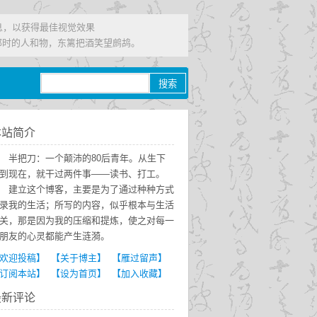
信息，以获得最佳视觉效果
那时的人和物，东篱把酒笑望鹧鸪。
本站简介
半把刀：一个颠沛的80后青年。从生下
到现在，就干过两件事——读书、打工。
建立这个博客，主要是为了通过种种方式
录我的生活；所写的内容，似乎根本与生活
关，那是因为我的压缩和提炼，使之对每一
朋友的心灵都能产生涟漪。
欢迎投稿】
【关于博主】
【雁过留声】
订阅本站】
【设为首页】
【加入收藏】
最新评论