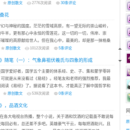
轮回，时光荏苒；天涯那头，清风拂动你的秀发，如此美丽动
原创散文
2776
次阅读
30条评论
头，细雨轻打彼岸花叶，只见凄美婉约。彼岸这头，我想化蝶追
桑花
穷沧海，亦不愿流连；彼岸那头，花开半夏，盛开着我的思念，
盈满苍穹。
梦幻与神秘的国度。茫茫的雪域高原，有一望无际的崇山峻岭，
的牛羊，更有那心中永恒的雪莲花，这一切的一切，伟岸、崇
将璀璨的高原献给世人。但在我心中，最美的，却是那一抹格桑
娇，风姿绰约，悄悄于风中摇曳。而你，恰是我心中的那抹格桑
原创散文
1012
次阅读
5条评论
阳光，光鲜了你的色泽；雪域的风寒，挺拔了你的茎杆。那一股
》随笔（一）：气象鼻祖伏羲氏与四象的形成
你清唱浅歌；那一丝清风，在为你低吟呢喃。不谙世事的我，初
好像见到了心中那梦寐以求的格桑花，美丽、大方，不屈不挠、
学爱好者，国学五个主要的体系经、史、子、集和蒙学零碎
将格桑花的低调与幸福，于那一刻，种在了我心里！
，可就是从来没看过《易经》。经笔友和老师的强烈推荐，我最
间阅读《易经》了。据说看了这本书，才能真正了解中国哲学和
，它是“群经之首，大道之源”……
原创散文
539
次阅读
0条评论
》，品酒文化
各大电视台热播，整个小说，关于酒和饮酒的记载虽不敢说每
原
说每回必有，总还差不多吧。英雄豪气干云，每每把酒助兴。且