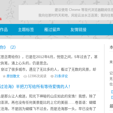
建议使用 Chrome 等现代浏览器翻阅
我向往那时的天和地，风轻云淡水泛涟漪；我向往
春……
作品
主题标签
雁过留声
友情链接
你》（2）
思念寄给你》，已是在2012年6月，恍惚之间，5年过去了，甚
来
次执笔，涌上心头的，仍是思念。
，穿过了很多城市，遇见了无比多的人，看过了无数的风景，却
记
。
原创散文
12396
次阅读
21条评论
无
很多次说走就走的旅行，为了工作奋不顾身，却没有勇气带着思
位
过沧海》半把刀写给所有等待爱情的人！
陪你；感受过无数首扣人心弦的歌曲，却没有一首属于自己。明
【
总有无奈，生活诸多不如意；韶光流转，恍若隔世，彼此故作坚
总是那么让人痴迷，阳光下神秘的山庄如此的安逸！我想，除了
【
别，仍似昨日，历历在目，却不知，这一别西风，又是一年。
的澎湃，再也没有任何美景能比的上它的美丽……卷首语：蝴蝶
过沧海，不是因为蝴蝶飞不过去，而是沧海那一头，早已没有了