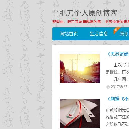
半把刀个人原创博客
那些年，我已开始用稚嫩的笔，书写流逝的青
网站首页
生活信息
原创
《思念寄给
上次写《
是惭愧，再
几年间
一直在路上
2017/8/27
经历过
《蝴蝶飞不
念回家多陪
白了，世事
西藏的阳光
强的转身送
雅鲁藏布江
之所以飞不