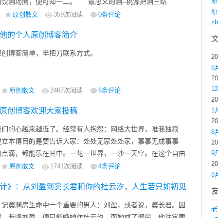
原
的饮酒场面，便可知一二。 最忠义的酒–桃源把酒三结
原
》开头，刘关张三人结为异姓兄弟，在桃园宣誓结义。祭罢天地，
原创散文
359
次阅读
0条评论
z
一醉。这一醉，兄弟三人从此生死同心；这一醉，演绎出天地间
他的个人原创博客简介
忠义豪情。醉罢，就一齐建功立业去了。...
原创博客简单，半把刀联系方式。
2
8
2
1
原创散文
2467
次阅读
6条评论
2
原创博客欢迎大家投稿
1
2
我们的心越来越近了。经常有人抱怨：网络大世界，唯我独寂
8
建立本博目的是要告诉大家：处处无家处处家，事事无成事事
2
的点滴，都能乐在其中。一花一世界，一沙一天空。在这个自由
9
2
半把刀其实也是孤单的，但不寂寞。半把刀希望用别样的文字讲
原创散文
1741
次阅读
4条评论
8
活，和你一起分享。
计》：从刘盈到窦长君和你的杜云汐，人生若只如初见
，记窦漪房生命中一个重要的男人：刘盈，或者说，窦长君。因
老
得，若唤刘盈，便只能唤她作杜云汐，而她成了漪房，他注定要