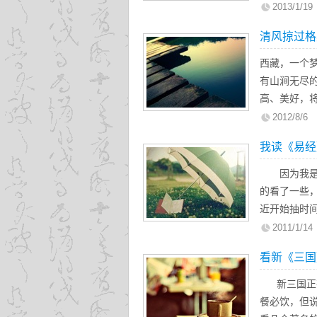
等待！岁月
2013/1/19
人；时空尽
清风掠过格
寻，眼前无
花香四溢，
西藏，一个
有山涧无尽
高、美好，
花，美而不
2012/8/6
花！高原的
我读《易经
山泉，在为
次见你，就
因为我是国
不卑不亢，
的看了一些
近开始抽时
文化的总起源
2011/1/14
看新《三国
新三国正在
餐必饮，但