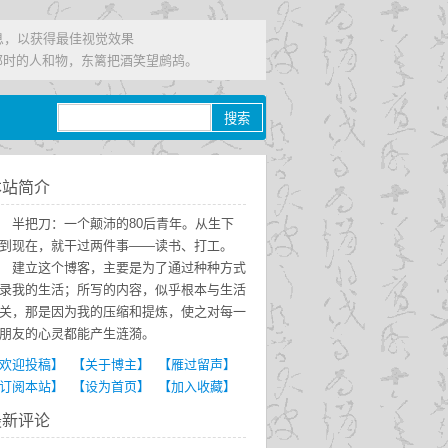
信息，以获得最佳视觉效果
那时的人和物，东篱把酒笑望鹧鸪。
本站简介
半把刀：一个颠沛的80后青年。从生下
到现在，就干过两件事——读书、打工。
建立这个博客，主要是为了通过种种方式
录我的生活；所写的内容，似乎根本与生活
关，那是因为我的压缩和提炼，使之对每一
朋友的心灵都能产生涟漪。
欢迎投稿】
【关于博主】
【雁过留声】
订阅本站】
【设为首页】
【加入收藏】
最新评论