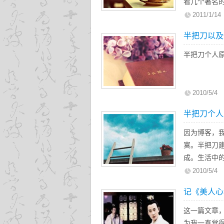
看几个著名
义 《三国
2011/1/14
在园里痛饮
半把刀以及
最令人称赞的
半把刀个人
2010/5/4
半把刀个人
因为博客，
寞。半把刀
成。生活中
的世界里，
2010/5/4
述自己的生
记《美人心
这一篇文章
为我一直觉