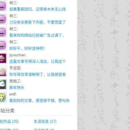
林三:
如果重新回归，记得来木本无心找
林三:
刀兄有空更新下内容，不要荒废了
林三:
看来你的网站已经被广告占满了，
林三:
好好干，好好坚持吧！
jiyouzhan:
这篇文章写得深入浅出，让我这个
芋泥苑:
你写得非常清晰明了，让我很容易
黑桃三:
新年快乐
erdf:
看到你的文章，感觉很不错，想与你
网站分类
创作品
(25)
生活信息
(17)