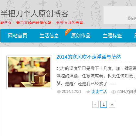
半把刀个人原创博客
我向
那些年，我已开始用稚嫩的笔，书写流逝的青春……
网站首页
生活信息
原创作品
主题标签
2014的寒风吹不走浮躁与茫然
北方的温度早已是零下十几度，加上肆意
满腔的浮躁，任寒流席卷，也无任何知觉
梦、是醒？还是我已经累了……
怀着2014年的最后几分钟，想着曾经的
2014/12/31
谈谈生活
2284
次阅
不觉竟有些茫然了。
«
1
»