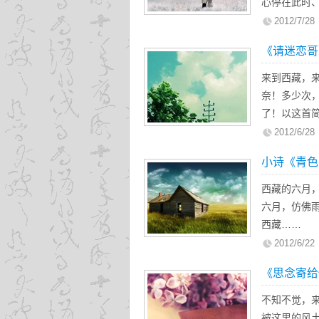
心停在此时
收》，写于20
2012/7/28
《请迷恋哥
来到西藏，
奈！多少次
了！以这首
的快乐！—
2012/6/28
小诗《青色
西藏的六月
六月，仿佛
西藏……
2012/6/22
《思念寄给
不知不觉，
被这里的风