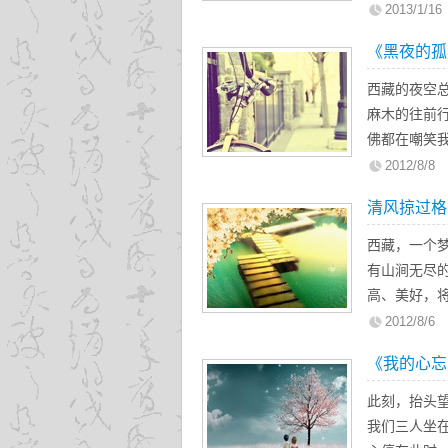
种种；这时
2013/1/16
丽的神话；
《黑夜的孤
式；抬头遥
西藏的夜空
麻木的往前
佛都在嘲笑
人……——
2012/8/8
清风掠过格
西藏，一个
有山涧无尽
高、美好，
花，美而不
2012/8/6
花！高原的
《我的心忘
山泉，在为
次见你，就
此刻，抬头
不卑不亢，
我们三人坐在