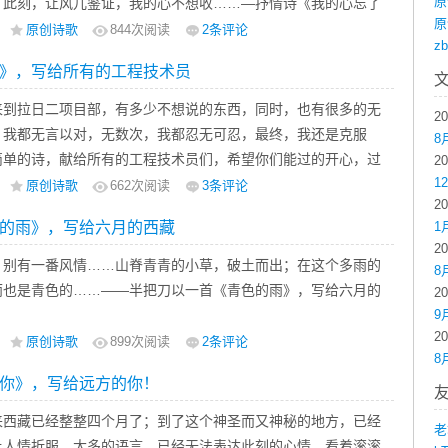
原
、此刻，让风儿鉴证，我的心不想收……—抒情诗《我的心忘了
原
12年7月28日13：00
原创诗歌
844
次阅读
2条评论
z
》，写给所有的工程技术员
来到拉日二项目部，有多少不想说的东西，同时，也有很多的无
2
，我都无言以对，无数次，我都忍无可忍，最终，我还是克服
8
简单的诗，献给所有的工程技术员们，希望你们能过的开心，过
2
1
—半把刀以《请迷恋哥》，献给所有的工程技术员们
原创诗歌
662
次阅读
3条评论
2
的雨》，写给六月的西藏
1
2
，别有一番风情……山脊青青的小草，破土而出；在这个多雨的
8
雨也是青色的……——半把刀以一首《青色的雨》，写给六月的
2
9
2
原创诗歌
899
次阅读
2条评论
8
你》，写给远方的你！
来西藏已经整整四个月了；到了这个神圣而又神秘的地方，已经
老
土人情折服。太多的语言，已经无法表达此刻的心情，看着滚滚