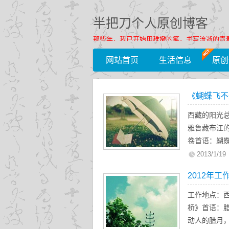
半把刀个人原创博客
那些年，我已开始用稚嫩的笔，书写流逝的青
网站首页
生活信息
原创
《蝴蝶飞不
西藏的阳光
雅鲁藏布江
卷首语：蝴
头，早已没
2013/1/19
岁月轮回，
2012年工
尽头，细雨
无穷沧海，
工作地点：
溢，盈满苍
桥》首语：
动人的腊月，