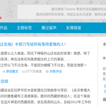
建议使用 Chrome 等现代浏览器翻阅
我向往那时的天和地，风轻云淡水泛涟漪；我向往
春……
作品
主题标签
雁过留声
友情链接
过沧海》半把刀写给所有等待爱情的人！
总是那么让人痴迷，阳光下神秘的山庄如此的安逸！我想，除了
来
的澎湃，再也没有任何美景能比的上它的美丽……
蝶之所以飞不过沧海，不是因为蝴蝶飞不过去，而是沧海那一
记
有了等待！
原创散文
2777
次阅读
30条评论
无
时光荏苒；天涯那头，清风拂动你的秀发，如此美丽动人；时空
位
作总结
轻打彼岸花叶，只见凄美婉约。彼岸这头，我想化蝶追寻，眼前
【
亦不愿流连；彼岸那头，花开半夏，盛开着我的思念，花香四
西藏自治区拉萨市尼木县新建拉日铁路参与项目：《吉沃希嘎大
【
穹。
腊月的雅鲁藏布江清澈美丽，腊月的西藏娇艳动人；在这个美丽
在这片神圣的西藏高原，坐在高高的山头，总结2012年工作的