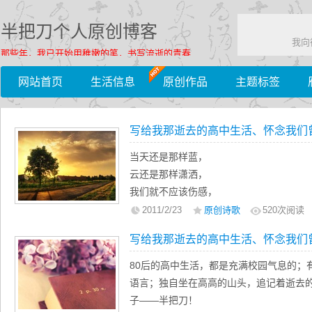
半把刀个人原创博客
我向
那些年，我已开始用稚嫩的笔，书写流逝的青春……
网站首页
生活信息
原创作品
主题标签
写给我那逝去的高中生活、怀念我们
当天还是那样蓝，
云还是那样潇洒，
我们就不应该伤感，
因为同学们暂时的分开，
2011/2/23
原创诗歌
520
次阅读
并没有带走彼此的世界……
写给我那逝去的高中生活、怀念我们
——记录一下与青春有关的日子，以一首
2005届11班的所有同学们
80后的高中生活，都是充满校园气息的；
——半把刀记于2011年2月23日上午
语言；独自坐在高高的山头，追记着逝去
子——半把刀！