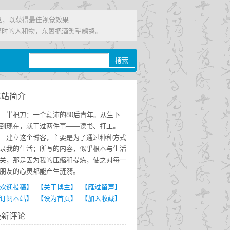
信息，以获得最佳视觉效果
那时的人和物，东篱把酒笑望鹧鸪。
本站简介
半把刀：一个颠沛的80后青年。从生下
到现在，就干过两件事——读书、打工。
建立这个博客，主要是为了通过种种方式
录我的生活；所写的内容，似乎根本与生活
关，那是因为我的压缩和提炼，使之对每一
朋友的心灵都能产生涟漪。
欢迎投稿】
【关于博主】
【雁过留声】
订阅本站】
【设为首页】
【加入收藏】
最新评论