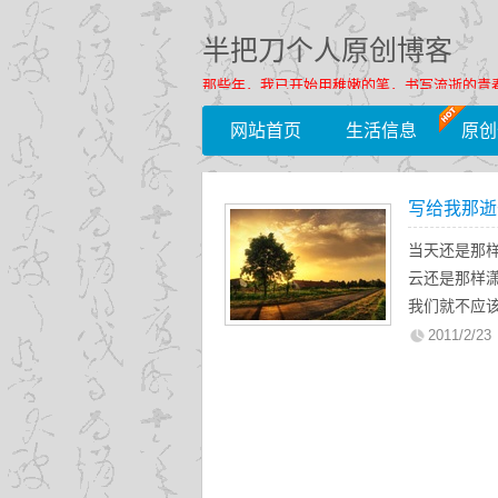
半把刀个人原创博客
那些年，我已开始用稚嫩的笔，书写流逝的青
网站首页
生活信息
原创
写给我那逝
当天还是那
云还是那样
我们就不应
因为同学们
2011/2/23
并没有带走
——记录一
2005届11
——半把刀记