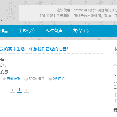
建议使用 Chrome 等现代浏览器翻阅
我向往那时的天和地，风轻云淡水泛涟漪；我向往
春……
作品
主题标签
雁过留声
友情链接
去的高中生活、怀念我们曾经的往昔！
样蓝，
来
潇洒，
该伤感，
记
暂时的分开，
原创诗歌
520
次阅读
0条评论
无
彼此的世界……
位
«
1
»
下与青春有关的日子，以一首《想为你们写首歌》献给仙桃一中
【
班的所有同学们
【
于2011年2月23日上午