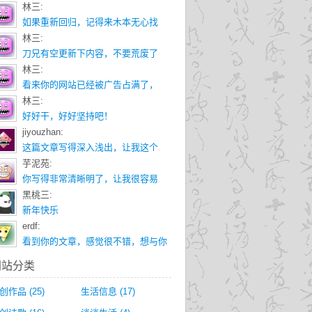
林三:
如果重新回归，记得来木本无心找
林三:
刀兄有空更新下内容，不要荒废了
林三:
看来你的网站已经被广告占满了，
林三:
好好干，好好坚持吧！
jiyouzhan:
这篇文章写得深入浅出，让我这个
芋泥苑:
你写得非常清晰明了，让我很容易
黑桃三:
新年快乐
erdf:
看到你的文章，感觉很不错，想与你
网站分类
创作品
(25)
生活信息
(17)