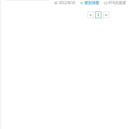
每个人的心都停在原地，享受片刻的静谧
2011/8/10
原创诗歌
974
次阅读
下雨天》，献给所有饱含思念与情怀的朋
«
1
»