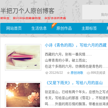
半把刀个人原创博客
我向
那些年，我已开始用稚嫩的笔，书写流逝的青春……
网站首页
生活信息
原创作品
主题标签
小诗《青色的雨》，写给六月的西藏
西藏的六月，别有一番风情……
山脊青青的小草，破土而出；
在这个多雨的六月，仿佛雨也是青色的…
——半把刀以一首《青色的雨》，写给六
2012/6/22
原创诗歌
899
次阅读
《又是下雨天》，写给八月的巫山
驻足巫山，已经有两个年头，总想为之写
冬天，写给巫山的那首《雪花》，不知道
鸣……外面的雨忘情的飘落，带着丝丝渴